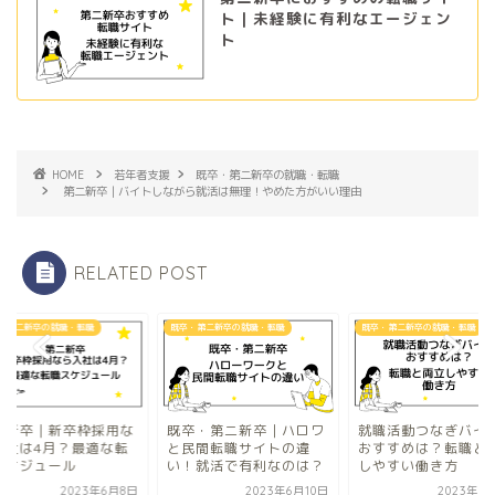
ト｜未経験に有利なエージェン
ト
HOME
若年者支援
既卒・第二新卒の就職・転職
第二新卒｜バイトしながら就活は無理！やめた方がいい理由
RELATED POST
・第二新卒の就職・転職
既卒・第二新卒の就職・転職
既卒・第二新卒の就職・転職
卒・第二新卒｜ハロワ
就職活動つなぎバイトの
第二新卒｜強みを生
民間転職サイトの違
おすすめは？転職と両立
自己PRをChatGPT
！就活で有利なのは？
しやすい働き方
単に作る方法
2023年6月10日
2023年10月1日
2023年6