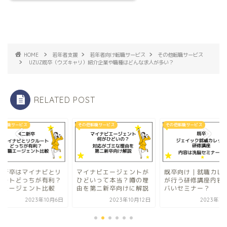
HOME
若年者支援
若年者向け転職サービス
その他転職サービス
UZUZ既卒（ウズキャリ）紹介企業や職種はどんな求人が多い？
RELATED POST
他転職サービス
その他転職サービス
その他転職サービス
二新卒はマイナビとリ
マイナビエージェントが
既卒向け｜就職カレ
ルートどっちが有利？
ひどいって本当？噂の理
が行う研修講座内容
職エージェント比較
由を第二新卒向けに解説
バいセミナー？
2023年10月6日
2023年10月12日
2023年7